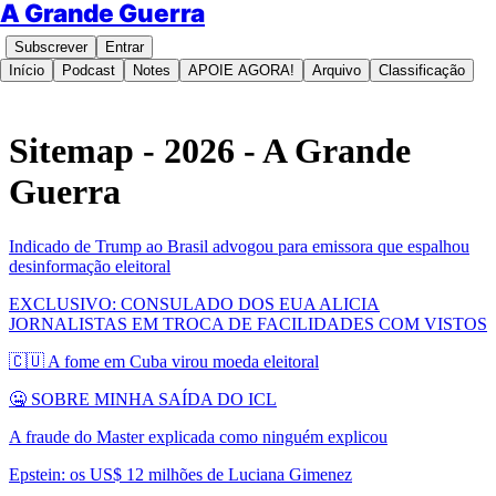
A Grande Guerra
Subscrever
Entrar
Início
Podcast
Notes
APOIE AGORA!
Arquivo
Classificação
Sitemap - 2026 - A Grande
Guerra
Indicado de Trump ao Brasil advogou para emissora que espalhou
desinformação eleitoral
EXCLUSIVO: CONSULADO DOS EUA ALICIA
JORNALISTAS EM TROCA DE FACILIDADES COM VISTOS
🇨🇺 A fome em Cuba virou moeda eleitoral
🤐 SOBRE MINHA SAÍDA DO ICL
A fraude do Master explicada como ninguém explicou
Epstein: os US$ 12 milhões de Luciana Gimenez