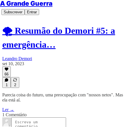
A Grande Guerra
Subscrever
Entrar
🌪 Resumão do Demori #5: a
emergência…
Leandro Demori
set 10, 2023
66
1
2
Parecia coisa do futuro, uma preocupação com "nossos netos". Mas
ela está aí.
Ler →
1 Comentário