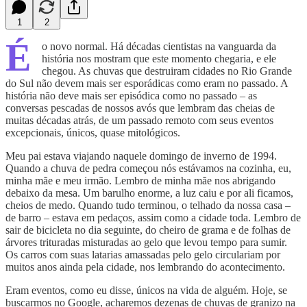
1
2
É
o novo normal. Há décadas cientistas na vanguarda da
história nos mostram que este momento chegaria, e ele
chegou. As chuvas que destruiram cidades no Rio Grande
do Sul não devem mais ser esporádicas como eram no passado. A
história não deve mais ser episódica como no passado – as
conversas pescadas de nossos avós que lembram das cheias de
muitas décadas atrás, de um passado remoto com seus eventos
excepcionais, únicos, quase mitológicos.
Meu pai estava viajando naquele domingo de inverno de 1994.
Quando a chuva de pedra começou nós estávamos na cozinha, eu,
minha mãe e meu irmão. Lembro de minha mãe nos abrigando
debaixo da mesa. Um barulho enorme, a luz caiu e por ali ficamos,
cheios de medo. Quando tudo terminou, o telhado da nossa casa –
de barro – estava em pedaços, assim como a cidade toda. Lembro de
sair de bicicleta no dia seguinte, do cheiro de grama e de folhas de
árvores trituradas misturadas ao gelo que levou tempo para sumir.
Os carros com suas latarias amassadas pelo gelo circulariam por
muitos anos ainda pela cidade, nos lembrando do acontecimento.
Eram eventos, como eu disse, únicos na vida de alguém. Hoje, se
buscarmos no Google, acharemos dezenas de chuvas de granizo na