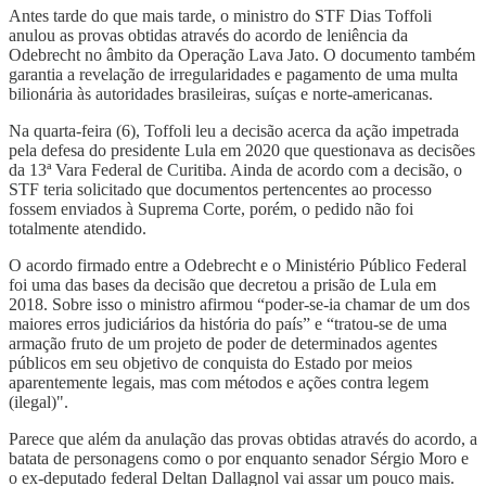
Antes tarde do que mais tarde, o ministro do STF Dias Toffoli
anulou as provas obtidas através do acordo de leniência da
Odebrecht no âmbito da Operação Lava Jato. O documento também
garantia a revelação de irregularidades e pagamento de uma multa
bilionária às autoridades brasileiras, suíças e norte-americanas.
Na quarta-feira (6), Toffoli leu a decisão acerca da ação impetrada
pela defesa do presidente Lula em 2020 que questionava as decisões
da 13ª Vara Federal de Curitiba. Ainda de acordo com a decisão, o
STF teria solicitado que documentos pertencentes ao processo
fossem enviados à Suprema Corte, porém, o pedido não foi
totalmente atendido.
O acordo firmado entre a Odebrecht e o Ministério Público Federal
foi uma das bases da decisão que decretou a prisão de Lula em
2018. Sobre isso o ministro afirmou “poder-se-ia chamar de um dos
maiores erros judiciários da história do país” e “tratou-se de uma
armação fruto de um projeto de poder de determinados agentes
públicos em seu objetivo de conquista do Estado por meios
aparentemente legais, mas com métodos e ações contra legem
(ilegal)".
Parece que além da anulação das provas obtidas através do acordo, a
batata de personagens como o por enquanto senador Sérgio Moro e
o ex-deputado federal Deltan Dallagnol vai assar um pouco mais.