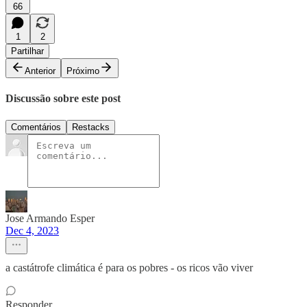
66
1
2
Partilhar
Anterior
Próximo
Discussão sobre este post
Comentários
Restacks
Jose Armando Esper
Dec 4, 2023
a castátrofe climática é para os pobres - os ricos vão viver
Responder