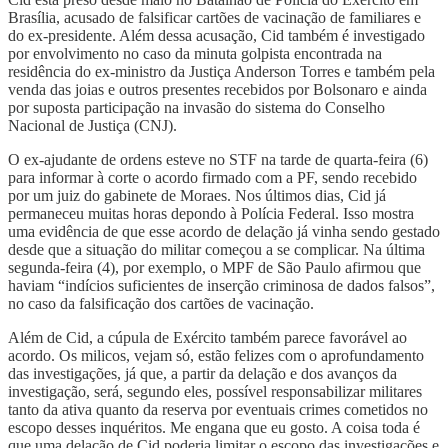
Brasília, acusado de falsificar cartões de vacinação de familiares e
do ex-presidente. Além dessa acusação, Cid também é investigado
por envolvimento no caso da minuta golpista encontrada na
residência do ex-ministro da Justiça Anderson Torres e também pela
venda das joias e outros presentes recebidos por Bolsonaro e ainda
por suposta participação na invasão do sistema do Conselho
Nacional de Justiça (CNJ).
O ex-ajudante de ordens esteve no STF na tarde de quarta-feira (6)
para informar à corte o acordo firmado com a PF, sendo recebido
por um juiz do gabinete de Moraes. Nos últimos dias, Cid já
permaneceu muitas horas depondo à Polícia Federal. Isso mostra
uma evidência de que esse acordo de delação já vinha sendo gestado
desde que a situação do militar começou a se complicar. Na última
segunda-feira (4), por exemplo, o MPF de São Paulo afirmou que
haviam “indícios suficientes de inserção criminosa de dados falsos”,
no caso da falsificação dos cartões de vacinação.
Além de Cid, a cúpula de Exército também parece favorável ao
acordo. Os milicos, vejam só, estão felizes com o aprofundamento
das investigações, já que, a partir da delação e dos avanços da
investigação, será, segundo eles, possível responsabilizar militares
tanto da ativa quanto da reserva por eventuais crimes cometidos no
escopo desses inquéritos. Me engana que eu gosto. A coisa toda é
que uma delação de Cid poderia limitar o escopo das investigações e