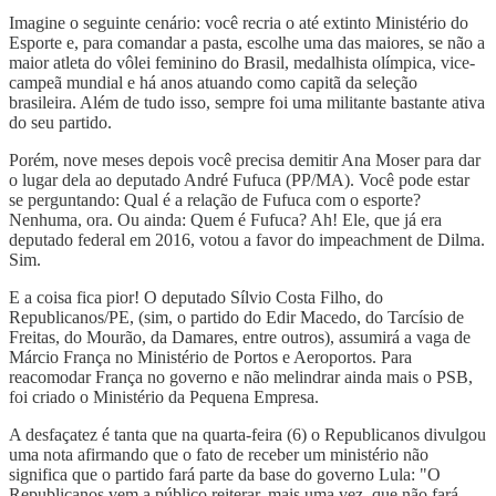
Imagine o seguinte cenário: você recria o até extinto Ministério do
Esporte e, para comandar a pasta, escolhe uma das maiores, se não a
maior atleta do vôlei feminino do Brasil, medalhista olímpica, vice-
campeã mundial e há anos atuando como capitã da seleção
brasileira. Além de tudo isso, sempre foi uma militante bastante ativa
do seu partido.
Porém, nove meses depois você precisa demitir Ana Moser para dar
o lugar dela ao deputado André Fufuca (PP/MA). Você pode estar
se perguntando: Qual é a relação de Fufuca com o esporte?
Nenhuma, ora. Ou ainda: Quem é Fufuca? Ah! Ele, que já era
deputado federal em 2016, votou a favor do impeachment de Dilma.
Sim.
E a coisa fica pior! O deputado Sílvio Costa Filho, do
Republicanos/PE, (sim, o partido do Edir Macedo, do Tarcísio de
Freitas, do Mourão, da Damares, entre outros), assumirá a vaga de
Márcio França no Ministério de Portos e Aeroportos. Para
reacomodar França no governo e não melindrar ainda mais o PSB,
foi criado o Ministério da Pequena Empresa.
A desfaçatez é tanta que na quarta-feira (6) o Republicanos divulgou
uma nota afirmando que o fato de receber um ministério não
significa que o partido fará parte da base do governo Lula: "O
Republicanos vem a público reiterar, mais uma vez, que não fará