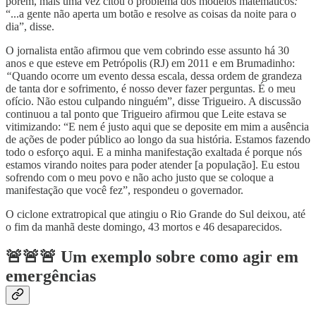
porém, mais uma vez citou o problema dos modelos matemáticos
:
“...a gente não aperta um botão e resolve as coisas da noite para o
dia”, disse.
O jornalista então afirmou que vem cobrindo esse assunto há 30
anos e que esteve em Petrópolis (RJ) em 2011 e em Brumadinho:
“
Quando ocorre um evento dessa escala, dessa ordem de grandeza
de tanta dor e sofrimento, é nosso dever fazer perguntas. É o meu
ofício. Não estou culpando ninguém”, disse Trigueiro. A discussão
continuou a tal ponto que Trigueiro afirmou que Leite estava se
vitimizando: “E nem é justo aqui que se deposite em mim a ausência
de ações de poder público ao longo da sua história. Estamos fazendo
todo o esforço aqui. E a minha manifestação exaltada é porque nós
estamos virando noites para poder atender [a população]. Eu estou
sofrendo com o meu povo e não acho justo que se coloque a
manifestação que você fez”, respondeu o governador.
O ciclone extratropical que atingiu o Rio Grande do Sul deixou, até
o fim da manhã deste domingo, 43 mortos e 46 desaparecidos.
🚨🚨🚨 Um exemplo sobre como agir em
emergências