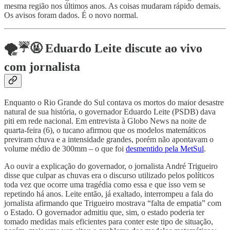
mesma região nos últimos anos. As coisas mudaram rápido demais.
Os avisos foram dados. É o novo normal.
🌪☔️🤬 Eduardo Leite discute ao vivo
com jornalista
Enquanto o Rio Grande do Sul contava os mortos do maior desastre
natural de sua história, o governador Eduardo Leite (PSDB) dava
piti em rede nacional. Em entrevista à Globo News na noite de
quarta-feira (6), o tucano afirmou que os modelos matemáticos
previram chuva e a intensidade grandes, porém não apontavam o
volume médio de 300mm – o que foi
desmentido pela MetSul
.
Ao ouvir a explicação do governador, o jornalista André Trigueiro
disse que culpar as chuvas era o discurso utilizado pelos políticos
toda vez que ocorre uma tragédia como essa e que isso vem se
repetindo há anos. Leite então, já exaltado, interrompeu a fala do
jornalista afirmando que Trigueiro mostrava “falta de empatia” com
o Estado. O governador admitiu que, sim, o estado poderia ter
tomado medidas mais eficientes para conter este tipo de situação,