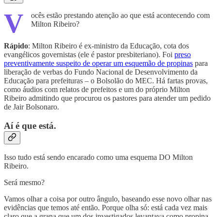
V
ocês estão prestando atenção ao que está acontecendo com
Milton Ribeiro?
Rápido
: Milton Ribeiro é ex-ministro da Educação, cota dos
evangélicos governistas (ele é pastor presbiteriano). Foi
preso
preventivamente suspeito de operar um esquemão de propinas
para
liberação de verbas do Fundo Nacional de Desenvolvimento da
Educação para prefeituras – o Bolsolão do MEC. Há fartas provas,
como áudios com relatos de prefeitos e um do próprio Milton
Ribeiro admitindo que procurou os pastores para atender um pedido
de Jair Bolsonaro.
Aí é que está.
Isso tudo está sendo encarado como uma esquema DO Milton
Ribeiro.
Será mesmo?
Vamos olhar a coisa por outro ângulo, baseando esse novo olhar nas
evidências que temos até então. Porque olha só: está cada vez mais
claro que a grana que um dos investigados levantava como propina ,