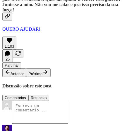
Junte-se a mim. Não vou me calar e pra isso preciso da sua
força!
QUERO AJUDAR!
1,103
26
Partilhar
Anterior
Próximo
Discussão sobre este post
Comentários
Restacks