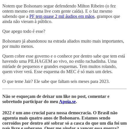
Notem que Bolsonaro segue defendendo Milton Ribeiro (o fez
ontem mesmo em uma live com gente caída). E o faz mesmo
sabendo que a
PF tem quase 2 mil áudios em mãos
, grampos que
ainda não vieram à público.
Que apego todo é esse?
Bolsonaro já abandonou na estrada aliados muito mais importantes,
por muito menos.
Quem cobre esse governo e o conhece por dentro sabe que tem está
havendo uma PILHAGEM ao vivo, no estilo rachadinha. Uma
miríade de pequenos e grandes esquemas. Tem muitos rolando,
quem viver verá. Esse esquema do MEC é só mais um deles.
O que teme Jair? Ele sabe que faltam seis meses para 2023.
Não se esqueçam de deixar um like no post, comentar e
sobretudo participar do meu
Apoia.se
.
2022 é um ano crucial para nossa democracia. O Brasil não
aguenta mais quatro anos de Bolsonaro. Estamos sendo
corroídos por dentro até sobrar só a casca do que um dia foi um
país livre e soberano. Quer me ajudar a vencer essa guerra?