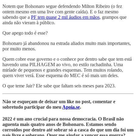
Notem que Bolsonaro segue defendendo Milton Ribeiro (o fez
ontem mesmo em uma live com gente caída). E o faz mesmo
sabendo que a
PF tem quase 2 mil áudios em mãos
, grampos que
ainda não vieram à público.
Que apego todo é esse?
Bolsonaro já abandonou na estrada aliados muito mais importantes,
por muito menos.
Quem cobre esse governo e o conhece por dentro sabe que tem está
havendo uma PILHAGEM ao vivo, no estilo rachadinha. Uma
miríade de pequenos e grandes esquemas. Tem muitos rolando,
quem viver verá. Esse esquema do MEC é só mais um deles.
O que teme Jair? Ele sabe que faltam seis meses para 2023.
Não se esqueçam de deixar um like no post, comentar e
sobretudo participar do meu
Apoia.se
.
2022 é um ano crucial para nossa democracia. O Brasil não
aguenta mais quatro anos de Bolsonaro. Estamos sendo
corroídos por dentro até sobrar só a casca do que um dia foi um
país livre e soberano. Quer me ajudar a vencer essa guerra?