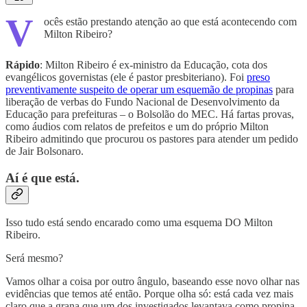
V
ocês estão prestando atenção ao que está acontecendo com
Milton Ribeiro?
Rápido
: Milton Ribeiro é ex-ministro da Educação, cota dos
evangélicos governistas (ele é pastor presbiteriano). Foi
preso
preventivamente suspeito de operar um esquemão de propinas
para
liberação de verbas do Fundo Nacional de Desenvolvimento da
Educação para prefeituras – o Bolsolão do MEC. Há fartas provas,
como áudios com relatos de prefeitos e um do próprio Milton
Ribeiro admitindo que procurou os pastores para atender um pedido
de Jair Bolsonaro.
Aí é que está.
Isso tudo está sendo encarado como uma esquema DO Milton
Ribeiro.
Será mesmo?
Vamos olhar a coisa por outro ângulo, baseando esse novo olhar nas
evidências que temos até então. Porque olha só: está cada vez mais
claro que a grana que um dos investigados levantava como propina ,