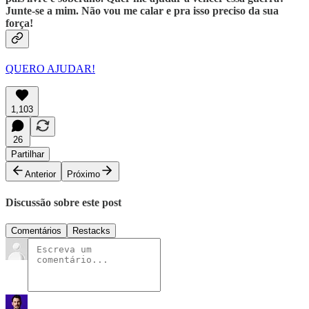
Junte-se a mim. Não vou me calar e pra isso preciso da sua
força!
QUERO AJUDAR!
1,103
26
Partilhar
Anterior
Próximo
Discussão sobre este post
Comentários
Restacks