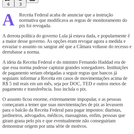
6
3
A
Receita Federal acaba de anunciar que a instrução
normativa que modificava as regras de monitoramento do
pix foi revogada.
A derrota política do governo Lula já estava dada, e popularmente é
a maior desse governo. As opções eram revogar agora a medida e
esvaziar o assunto ou sangrar até que a Câmara voltasse do recesso e
derrubasse a norma.
A ideia da Receita Federal e do ministro Fernando Haddad era de
que essa norma pudesse capturar grandes sonegadores. Instituições
de pagamento seriam obrigadas a seguir regras que bancos já
seguiam: informar a Receita em casos de movimentações acima de
R$ 5 mil reais em um mês, seja por DOC, TED e outros meios de
pagamento e transferência. Isso incluía o pix.
O assunto ficou enorme, extremamente impopular, e as pessoas
começaram a temer que suas movimentações de pix as levassem
para o balcão da Receita Federal para pagar impostos: diaristas,
jardineiros, advogados, médicos, massagistas, enfim, pessoas que
giram grana pelo pix e que eventualmente não conseguiriam
demonstrar origem por uma série de motivos.