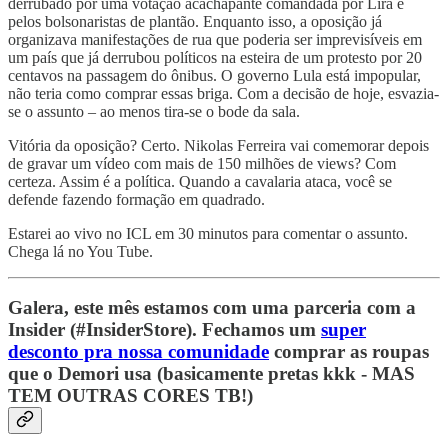
derrubado por uma votação acachapante comandada por Lira e
pelos bolsonaristas de plantão. Enquanto isso, a oposição já
organizava manifestações de rua que poderia ser imprevisíveis em
um país que já derrubou políticos na esteira de um protesto por 20
centavos na passagem do ônibus. O governo Lula está impopular,
não teria como comprar essas briga. Com a decisão de hoje, esvazia-
se o assunto – ao menos tira-se o bode da sala.
Vitória da oposição? Certo. Nikolas Ferreira vai comemorar depois
de gravar um vídeo com mais de 150 milhões de views? Com
certeza. Assim é a política. Quando a cavalaria ataca, você se
defende fazendo formação em quadrado.
Estarei ao vivo no ICL em 30 minutos para comentar o assunto.
Chega lá no You Tube.
Galera, este mês estamos com uma parceria com a
Insider (#InsiderStore). Fechamos um
super
desconto pra nossa comunidade
comprar as roupas
que o Demori usa (basicamente pretas kkk - MAS
TEM OUTRAS CORES TB!)