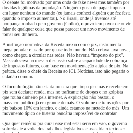
O debate foi motivado por uma onda de fake news mas também por
dúvidas legítimas da população. Ninguém gosta de pagar imposto
em lugar nenhum do mundo (eu jamais conheci alguém que fez festa
quando o imposto aumentou). No Brasil, onde já tivemos até
poupança roubada pelo governo (Collor), o povo tem pavor de ouvir
falar de qualquer coisa que possa parecer um novo movimento de
tomar seu dinheiro.
A instrução normativa da Receita mexia com o pix, instrumento
mega popular e usado por quase todo mundo. Não criava taxa nova,
como chegou a circular nas redes. Não haveria “imposto do pix”.
Mas colocava na mesa a discussão sobre a capacidade de cobrança
de impostos futuros, com base em movimentação atípica de pix. Na
prática, disse o chefe da Receita ao ICL Notícias, isso não pegaria o
cidadão comum.
O foco do órgão não estaria no cara que limpa piscinas e recebe em
pix sem declarar renda, mas no traficante de drogas e no golpista
que rouba dinheiro pela internet. A explicação não bastou, o
massacre público já era grande demais. O volume de transações por
pix baixou 10% em janeiro, e ainda estamos na metade do mês. Um
movimento típico de histeria bancária impossível de controlar.
Qualquer remédio pra curar esse mal-estar seria em vão, o governo
sofreria até a volta dos trabalhos legislativos e assistiria o texto ser