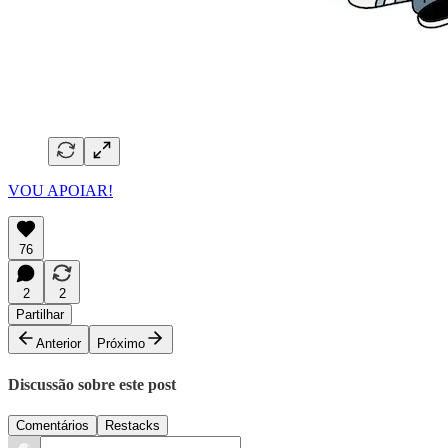
VOU APOIAR!
76
2
2
Partilhar
Anterior
Próximo
Discussão sobre este post
Comentários
Restacks