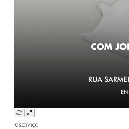
🗓️ SERVIÇO