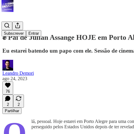
Subscrever
Entrar
✊ Pai de Julian Assange HOJE em Porto A
Eu estarei batendo um papo com ele. Sessão de cinema
Leandro Demori
ago 24, 2023
76
2
2
Partilhar
O
lá, pessoal. Hoje estarei em Porto Alegre para uma conv
perseguido pelos Estados Unidos depois de ter revelad