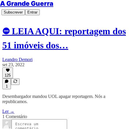
A Grande Guerra
Subscrever
Entrar
⛔ LEIA AQUI: reportagem dos
51 imóveis dos…
Leandro Demori
set 23, 2022
125
1
Desembargador mandou UOL apagar reportagem. Nós a
republicamos.
Ler →
1 Comentário