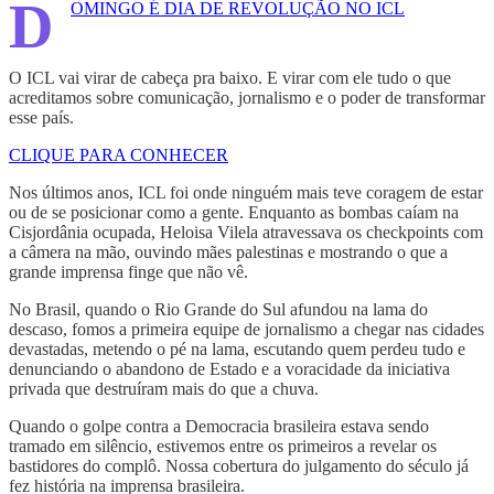
D
OMINGO É DIA DE REVOLUÇÃO NO ICL
O ICL vai virar de cabeça pra baixo. E virar com ele tudo o que
acreditamos sobre comunicação, jornalismo e o poder de transformar
esse país.
CLIQUE PARA CONHECER
Nos últimos anos, ICL foi onde ninguém mais teve coragem de estar
ou de se posicionar como a gente. Enquanto as bombas caíam na
Cisjordânia ocupada, Heloisa Vilela atravessava os checkpoints com
a câmera na mão, ouvindo mães palestinas e mostrando o que a
grande imprensa finge que não vê.
No Brasil, quando o Rio Grande do Sul afundou na lama do
descaso, fomos a primeira equipe de jornalismo a chegar nas cidades
devastadas, metendo o pé na lama, escutando quem perdeu tudo e
denunciando o abandono de Estado e a voracidade da iniciativa
privada que destruíram mais do que a chuva.
Quando o golpe contra a Democracia brasileira estava sendo
tramado em silêncio, estivemos entre os primeiros a revelar os
bastidores do complô. Nossa cobertura do julgamento do século já
fez história na imprensa brasileira.