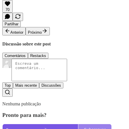
70
Partilhar
Anterior
Próximo
Discussão sobre este post
Comentários
Restacks
Top
Mais recente
Discussões
Nenhuma publicação
Pronto para mais?