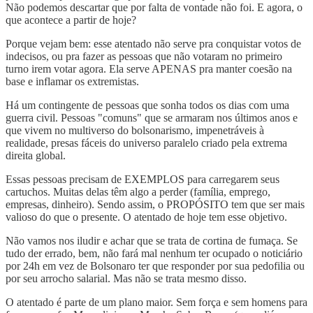
Não podemos descartar que por falta de vontade não foi. E agora, o
que acontece a partir de hoje?
Porque vejam bem: esse atentado não serve pra conquistar votos de
indecisos, ou pra fazer as pessoas que não votaram no primeiro
turno irem votar agora. Ela serve APENAS pra manter coesão na
base e inflamar os extremistas.
Há um contingente de pessoas que sonha todos os dias com uma
guerra civil. Pessoas "comuns" que se armaram nos últimos anos e
que vivem no multiverso do bolsonarismo, impenetráveis à
realidade, presas fáceis do universo paralelo criado pela extrema
direita global.
Essas pessoas precisam de EXEMPLOS para carregarem seus
cartuchos. Muitas delas têm algo a perder (família, emprego,
empresas, dinheiro). Sendo assim, o PROPÓSITO tem que ser mais
valioso do que o presente. O atentado de hoje tem esse objetivo.
Não vamos nos iludir e achar que se trata de cortina de fumaça. Se
tudo der errado, bem, não fará mal nenhum ter ocupado o noticiário
por 24h em vez de Bolsonaro ter que responder por sua pedofilia ou
por seu arrocho salarial. Mas não se trata mesmo disso.
O atentado é parte de um plano maior. Sem força e sem homens para