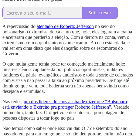
Subscrever
A repercussão do
atentado de Roberto Jefferson
no seio do
bolsonarismo extremista deixa claro que, hoje, eles jogaram a toalha
e aceitaram que perderão a eleição. Com a derrota na conta, vem o
extremismo com o qual tanto nos ameaçaram. A cena está criada, e
vai ser em cima disso que eles dançarão sobre os escombros do
Governo.
O que muita gente temia pode ter começado materialmente hoje:
uma resistência capitaneada por políticos oportunistas, militares
traidores da pátria, evangélicos anticristos e toda a sorte de celerados
com vistas a não passar a faixa ao próximo presidente. De hoje até
domingo que vem, toda baderna será não apenas bem-vinda como
desejada e estimulada.
Nas redes,
um dos líderes do caos acaba de dizer que "Bolsonaro
está enviando o Exército pra proteger Roberto Jefferson"
. Verdade
ou mentira, tanto faz. O objetivo e desentocar a porcentagem de
pessoas dispostas a tocar fogo no país.
Não temos como saber onde isso vai dar. O 7 de setembro do ano
passado era para dar em golpe, e só não deu porque, enfim, não deu.