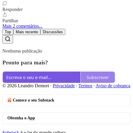
Responder
Partilhar
Mais 2 comentários...
Top
Mais recente
Discussões
Nenhuma publicação
Pronto para mais?
Subscrever
© 2026 Leandro Demori
·
Privacidade
∙
Termos
∙
Aviso de cobrança
Comece o seu Substack
Obtenha o App
Substack
é o lar da grande cultura