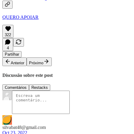
QUERO APOIAR
322
4
Partilhar
Anterior
Próximo
Discussão sobre este post
Comentários
Restacks
silvabat48@gmail.com
Oct 23, 2022