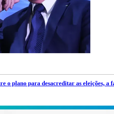
re o plano para desacreditar as eleições, a 