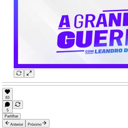
83
5
Partilhar
Anterior
Próximo