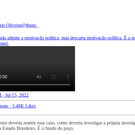
eis Oliveira
@thaisr_
da admite a motivação política, mas descarta motivação política. É a po
 · Jul 15, 2022
osts
·
3.48K Likes
rior deveria reabrir esse caso, como deveria investigar a própria inves
o Brasileiro. É o fundo do poço.