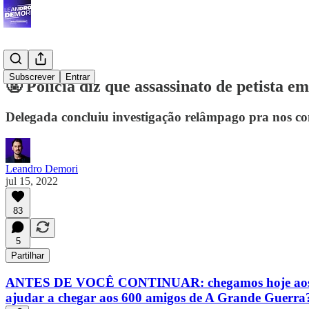
Subscrever
Entrar
🤬 Polícia diz que assassinato de petista em
Delegada concluiu investigação relâmpago pra nos c
Leandro Demori
jul 15, 2022
83
5
Partilhar
ANTES DE VOCÊ CONTINUAR: chegamos hoje aos 500 a
ajudar a chegar aos 600 amigos de A Grande Guerra