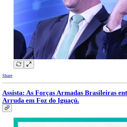
Share
Assista
: As Forças Armadas Brasileiras ent
Arruda em Foz do Iguaçú.