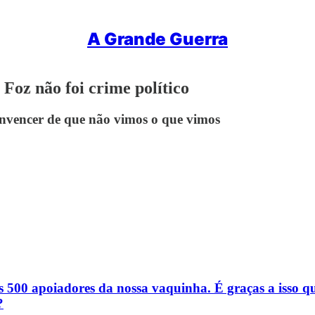
A Grande Guerra
 Foz não foi crime político
onvencer de que não vimos o que vimos
poiadores da nossa vaquinha. É graças a isso que 
?