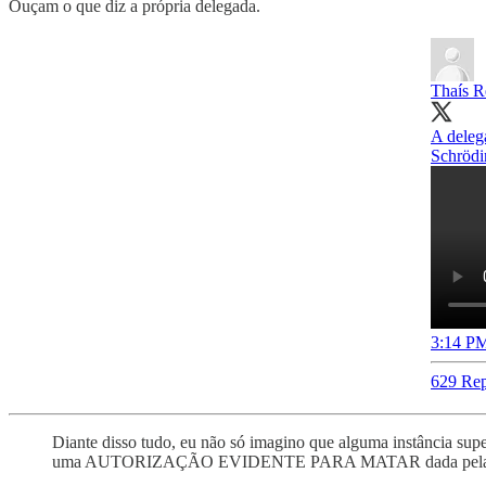
Ouçam o que diz a própria delegada.
Thaís R
A delega
3:14 PM
629 Rep
Diante disso tudo, eu não só imagino que alguma instância supe
uma AUTORIZAÇÃO EVIDENTE PARA MATAR dada pela Estad